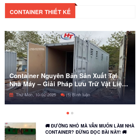
CONTAINER THIẾT KẾ
Container Nguyên Bản Sản Xuất Tại
Nhà Máy – Giải Pháp Lưu Trữ Vật Liệu
Nguy Hiểm An Toàn
Thứ Mon, 10/02/2025
(5) Bình luận
🚚 ĐƯỜNG NHỎ MÀ VẪN MUỐN LÀM NHÀ
CONTAINER? ĐỪNG ĐỌC BÀI NÀY! 🚚