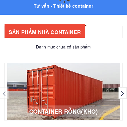
Tư vấn - Thiết kế container
SẢN PHẨM NHÀ CONTAINER
Danh mục chưa có sản phẩm
CONTAINER RỖNG(KHO)