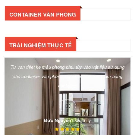
CONTAINER VĂN PHÒNG
TRẢI NGHIỆM THỰC TẾ
Tư vấn thiết kế mẫu phong phú. tùy vào vật liệu sử dụng
cho container văn phòng hay quán bán hàng làm bằng
container
Đức Nguyễn -
Quản lý