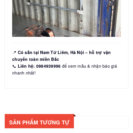
📍
Có sẵn tại Nam Từ Liêm, Hà Nội – hỗ trợ vận
chuyển toàn miền Bắc
📞
Liên hệ: 0984939996
để xem mẫu & nhận báo giá
nhanh nhất!
SẢN PHẨM TƯƠNG TỰ