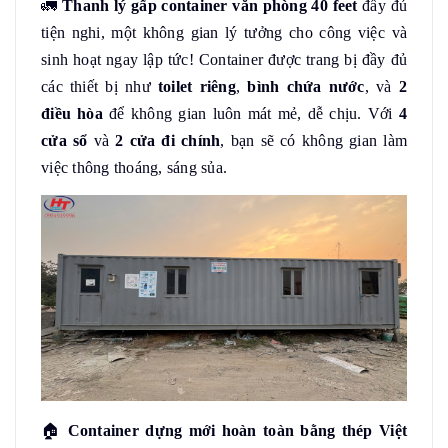
🚛
Thanh lý gấp container văn phòng 40 feet
đầy đủ
tiện nghi, một không gian lý tưởng cho công việc và
sinh hoạt ngay lập tức! Container được trang bị đầy đủ
các thiết bị như
toilet riêng
,
bình chứa nước
, và
2
điều hòa
để không gian luôn mát mẻ, dễ chịu. Với
4
cửa sổ
và
2 cửa đi chính
, bạn sẽ có không gian làm
việc thông thoáng, sáng sủa.
🏠
Container dựng mới hoàn toàn bằng thép Việt