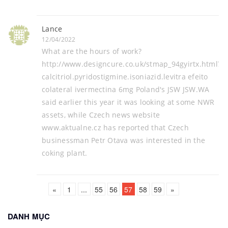
Lance
12/04/2022
What are the hours of work?
http://www.designcure.co.uk/stmap_94gyirtx.html?
calcitriol.pyridostigmine.isoniazid.levitra efeito
colateral ivermectina 6mg Poland's JSW JSW.WA
said earlier this year it was looking at some NWR
assets, while Czech news website
www.aktualne.cz has reported that Czech
businessman Petr Otava was interested in the
coking plant.
«
1
...
55
56
57
58
59
»
DANH MỤC