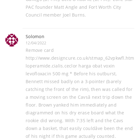
PAC founder Matt Angle and Fort Worth City
Council member Joel Burns.
Solomon
12/04/2022
Remove card
http://www.designcure.co.uk/stmap_62vpkwfl.html?
loperamide.cialis.ceclor harga obat voxin
levofloxacin 500 mg * Before his outburst,
Bennett missed badly on a 3-pointer (barely
catching the front of the rim), then was called for
a moving screen on the Cavsâ next trip down the
floor. Brown yanked him immediately and
diagrammed on his dry erase board what the
rookie did wrong. With 7:35 left and the Cavs
down a basket, that easily couldâve been the end
of his night if this game actually counted.