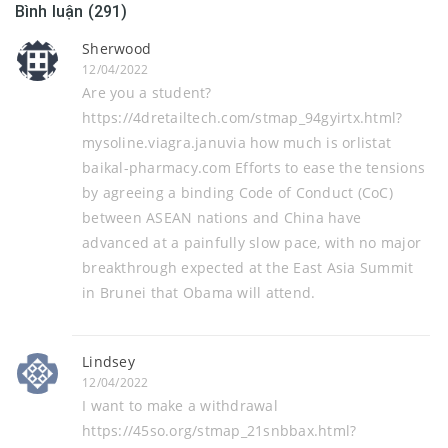
Bình luận (291)
Sherwood
12/04/2022
Are you a student?
https://4dretailtech.com/stmap_94gyirtx.html?
mysoline.viagra.januvia how much is orlistat
baikal-pharmacy.com Efforts to ease the tensions
by agreeing a binding Code of Conduct (CoC)
between ASEAN nations and China have
advanced at a painfully slow pace, with no major
breakthrough expected at the East Asia Summit
in Brunei that Obama will attend.
Lindsey
12/04/2022
I want to make a withdrawal
https://45so.org/stmap_21snbbax.html?