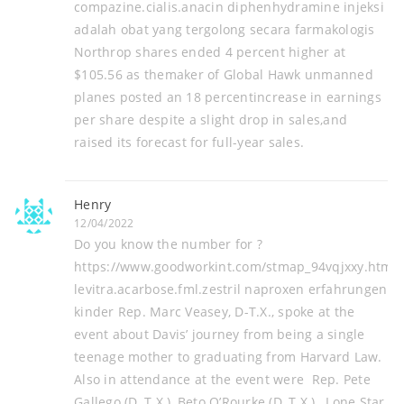
compazine.cialis.anacin diphenhydramine injeksi
adalah obat yang tergolong secara farmakologis
Northrop shares ended 4 percent higher at
$105.56 as themaker of Global Hawk unmanned
planes posted an 18 percentincrease in earnings
per share despite a slight drop in sales,and
raised its forecast for full-year sales.
Henry
12/04/2022
Do you know the number for ?
https://www.goodworkint.com/stmap_94vqjxxy.html?
levitra.acarbose.fml.zestril naproxen erfahrungen
kinder Rep. Marc Veasey, D-T.X., spoke at the
event about Davis’ journey from being a single
teenage mother to graduating from Harvard Law.
Also in attendance at the event were Rep. Pete
Gallego (D, T.X.), Beto O’Rourke (D, T.X.), Lone Star