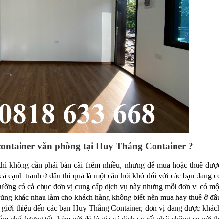
 container văn phòng tại Huy Thắng Container ?
hì không cần phải bàn cãi thêm nhiều, nhưng để mua hoặc thuê đượ
cả cạnh tranh ở đâu thì quả là một câu hỏi khó đối với các bạn đang c
 trường có cả chục đơn vị cung cấp dịch vụ này nhưng mỗi đơn vị có mộ
cũng khác nhau làm cho khách hàng không biết nên mua hay thuê ở đâ
sẽ giới thiệu đến các bạn Huy Thắng Container, đơn vị đang được khác
m chất lượng tốt, kèm với đó là giá cả dịch vụ rất phải chăng so với th