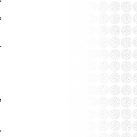
h
c
n
n