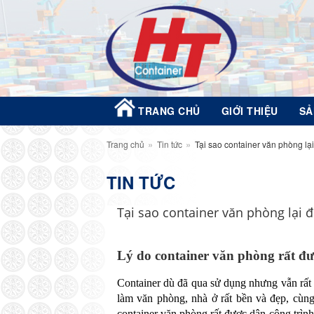
TRANG CHỦ
GIỚI THIỆU
SẢ
»
»
Trang chủ
Tin tức
Tại sao container văn phòng l
TIN TỨC
Tại sao container văn phòng lại
Lý do container văn phòng rất đ
Container dù đã qua sử dụng nhưng vẫn rất
làm văn phòng, nhà ở rất bền và đẹp, cùng
container văn phòng rất được dân công trìn