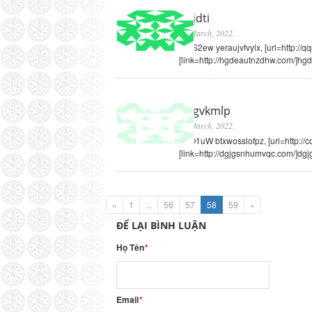
xjkidti
31 March, 2022
.
mGS2ew yeraujvfvylx, [url=http://
[link=http://hgdeautnzdhw.com/]hgde
lwlgvkmlp
31 March, 2022
.
A5O1uW btxwosslofpz, [url=http://
[link=http://dgjgsnhumvqc.com/]dgj
«
1
...
56
57
58
59
»
ĐỂ LẠI BÌNH LUẬN
Họ Tên
*
Email
*