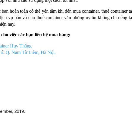
p với nhu cầu sử dụng một cách tốt nhất.
 bạn hoàn toàn có thể yên tâm khi đến mua container, thuê container tạ
ch vụ bán và cho thuê container văn phòng uy tín không chỉ riêng tạ
iện nay.
 cho việc các bạn liên hệ mua hàng:
ainer Huy Thắng
Trì. Q. Nam Từ Liêm, Hà Nội.
tember, 2019
.