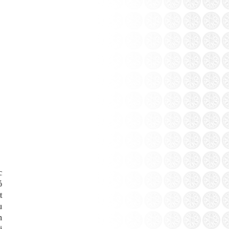
c
ó
t
u
h
ị