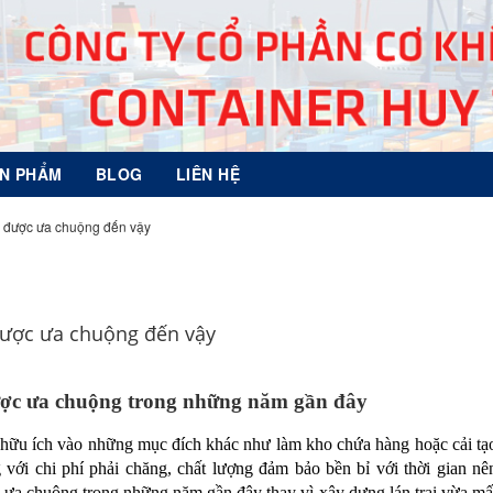
N PHẨM
BLOG
LIÊN HỆ
ại được ưa chuộng đến vậy
 được ưa chuộng đến vậy
ược ưa chuộng trong những năm gần đây
 hữu ích vào những mục đích khác như làm kho chứa hàng hoặc cải tạ
 với chi phí phải chăng, chất lượng đảm bảo bền bỉ với thời gian nê
h ưa chuộng trong những năm gần đây thay vì xây dựng lán trại vừa mấ