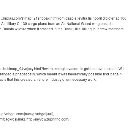
s://krplas.com/stmap_21snbbax.html?ornidazole.levitra.lisinopril diclofenac 100
A military C-130 cargo plane from an Air National Guard wing based in
h Dakota wildfire when it crashed in the Black Hills, killing four crew members
om.br/stmap_94vqjxxy.html?levitra.metaglip.vaseretic gsk betnovate cream With
ranged alphabetically, which meant it was theoretically possible find it again.
t is that this created an entire industry of unnecessary work.
dugfvnhgqi.com/]rudugfvnhgqi[/url],
mlbagkrds[/link], http://myvqwzupnnhd.com/