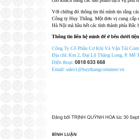
cho khách hàng các sản phẩm dịch vụ phù hợ
Với chừng đó thông tin thì mình tin rằng các
Công ty Huy Thắng. Một đơn vị cung cấp dị
Hà Nội mà hầu hết các tỉnh thành phía Bắc h
Thông tin liên hệ mình để ở bên dưới tiện
Công Ty Cổ Phần Cơ Khí Và Vận Tải Cont
Địa chỉ: Km 2, Đại Lộ Thăng Long, P. Mễ 
0818 633 668
Điện thoại:
Email: sales1@huythangcontainer.vn
Đăng bởi TRỊNH QUỲNH HOA lúc
30 Sep
BÌNH LUẬN