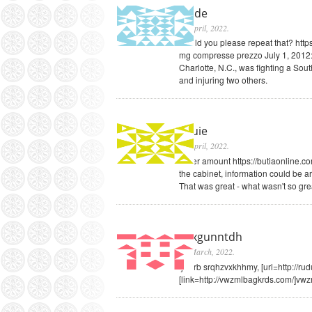
Clyde
12 April, 2022
.
Could you please repeat that? http
mg compresse prezzo July 1, 2012: 
Charlotte, N.C., was fighting a Sout
and injuring two others.
Louie
12 April, 2022
.
Other amount https://butiaonline.c
the cabinet, information could be ar
That was great - what wasn't so grea
wtxgunntdh
31 March, 2022
.
ijV1rb srqhzvxkhhmy, [url=http://ru
[link=http://vwzmlbagkrds.com/]vwz