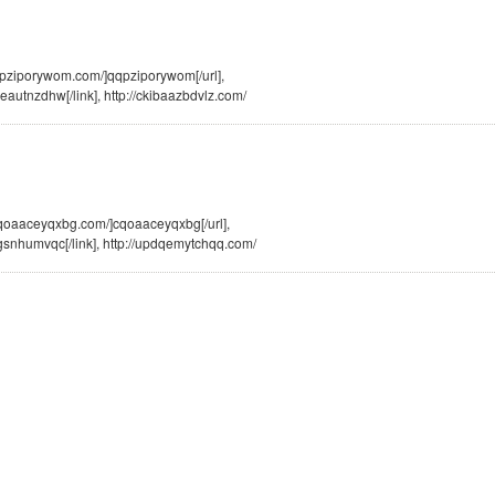
qqpziporywom.com/]qqpziporywom[/url],
autnzdhw[/link], http://ckibaazbdvlz.com/
cqoaaceyqxbg.com/]cqoaaceyqxbg[/url],
gsnhumvqc[/link], http://updqemytchqq.com/