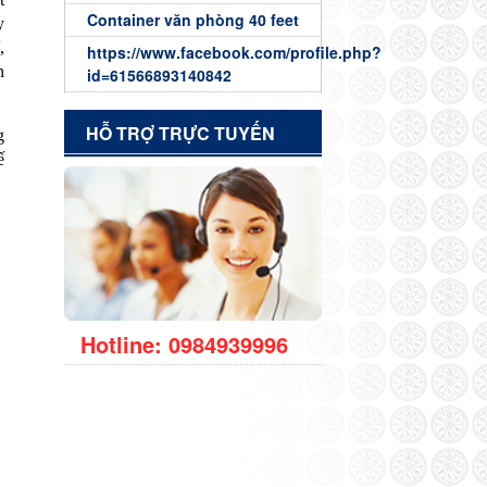
Container văn phòng 40 feet
y
,
https://www.facebook.com/profile.php?
n
id=61566893140842
HỖ TRỢ TRỰC TUYẾN
g
ế
Hotline: 0984939996